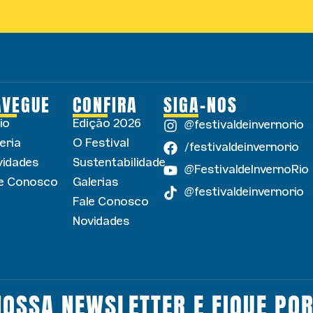
AVEGUE
CONFIRA
SIGA-NOS
cio
Edição 2026
@festivaldeinvernorio
eria
O Festival
/festivaldeinvernorio
vidades
Sustentabilidade
@FestivaldeInvernoRio
le Conosco
Galerias
@festivaldeinvernorio
Fale Conosco
Novidades
NOSSA NEWSLETTER E FIQUE POR