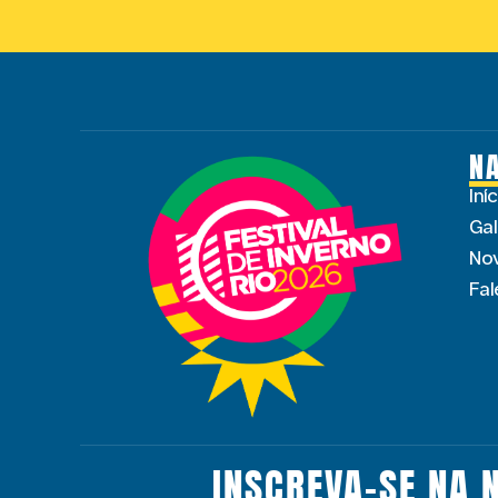
N
Iní
Gal
No
Fa
INSCREVA-SE NA 