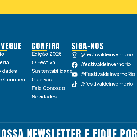
AVEGUE
CONFIRA
SIGA-NOS
cio
Edição 2026
@festivaldeinvernorio
eria
O Festival
/festivaldeinvernorio
vidades
Sustentabilidade
@FestivaldeInvernoRio
le Conosco
Galerias
@festivaldeinvernorio
Fale Conosco
Novidades
NOSSA NEWSLETTER E FIQUE POR