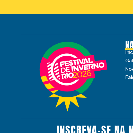
N
Iní
Gal
No
Fa
INSCREVA-SE NA 