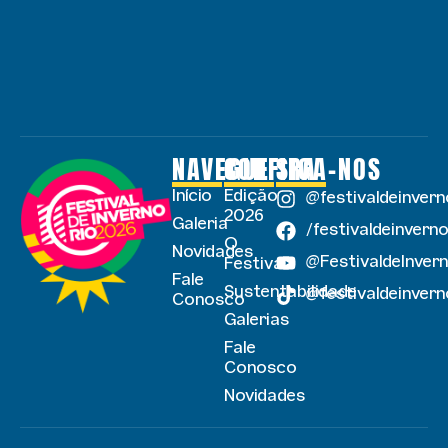
NAVEGUE
CONFIRA
SIGA-NOS
Início
Edição
@festivaldeinvern
2026
Galeria
/festivaldeinverno
O
Novidades
@FestivaldeInver
Festival
Fale
Sustentabilidade
@festivaldeinvern
Conosco
Galerias
Fale
Conosco
Novidades