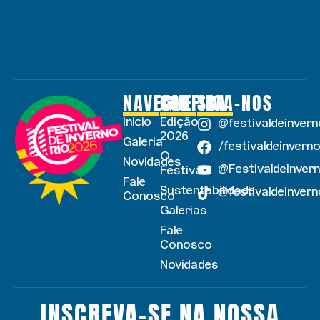
NAVEGUE
CONFIRA
SIGA-NOS
Início
Edição
@festivaldeinvern
2026
Galeria
/festivaldeinverno
O
Novidades
@FestivaldeInver
Festival
Fale
Sustentabilidade
@festivaldeinvern
Conosco
Galerias
Fale
Conosco
Novidades
INSCREVA-SE NA NOSSA